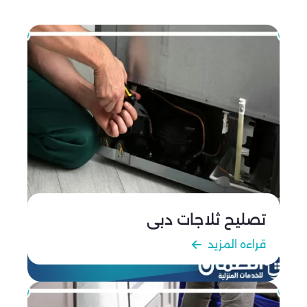
الداخل والخارج بواسطة استخدام أحدث الأجهزة التي
تعمل على كشف الأعطال بسهولة تامة.
بالإضافة إلى أنه يتم تغيير الأنابيب والموتور أو أي جزء
تالف بها بأخر جديد حتى تعمل الثلاجة بنفس كفاءتها.
كما نقوم بعمل اختبار لنسبة الفريون الموجودة داخل
الثلاجة وإذا كانت بحاجة للشحن يقوم فريق العمل
بشحنها.
حيث نوفر أفضل وأجود أنواع الفريون المستخدمة
عالميًا المعروف بنقائه وكفاءته في العمل.
تصليح ثلاجات الشارقة 24 ساعة
نوفر خدماتنا بشكل متواصل على مدار اليوم حتى لا ندع
فرصة لزيادة مدة عطل الثلاجة الذي ينتج عنه الكثير من
تصليح ثلاجات دبي
التلفيات للأطعمة.
حيث نوفر الكثير من الخطوط الأرضية المتاحة خلال 24
قراءه المزيد
ساعة لتلقي اتصالك والعمل على إرسال فريق الدعم
الفني إليك مباشرة عبر اتصالك.
كما أن فريق العمل لدينا مجهز على طوال الوقت بكافة
المعدات والأدوات التي يمكن أن يحتاجها لتنفيذ عملية