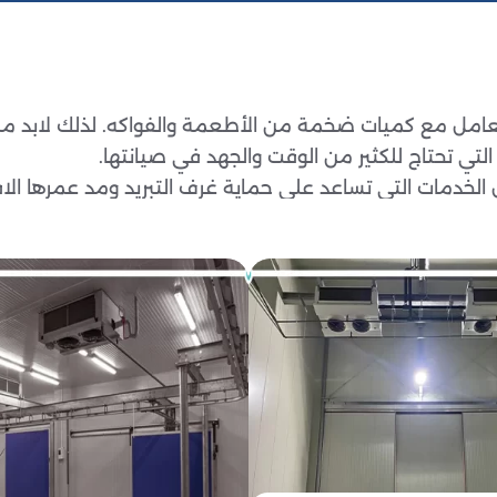
تتعامل مع كميات ضخمة من الأطعمة والفواكه. لذلك لابد من
تي تحتاج للكثير من الوقت والجهد في صيانتها.
 الخدمات التي تساعد على حماية غرف التبريد ومد عمرها ال
ف التبريد بجميع الأحجام والقياسات التي تريدها.
 في تنفيذ المهام بأقصى سرعة وأعلى دقة.
لأدوات والمعدات الحديثة التي لن تجدها إلا في الشركات العا
داخل غرفة التبريد أن يحدث بها أي شكل من أشكال التلف أو
كشف عن التسريبات، ضبط أنظمة التبريد، وتنظيف الوحدات لضما
اتك، فإننا نقدم خدمات تصميم وإنشاء متكاملة. نضمن است
تشغيلية.